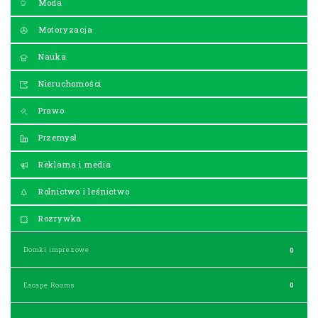
Moda
Motoryzacja
Nauka
Nieruchomości
Prawo
Przemysł
Reklama i media
Rolnictwo i leśnictwo
Rozrywka
Domki imprezowe
0
Escape Rooms
0