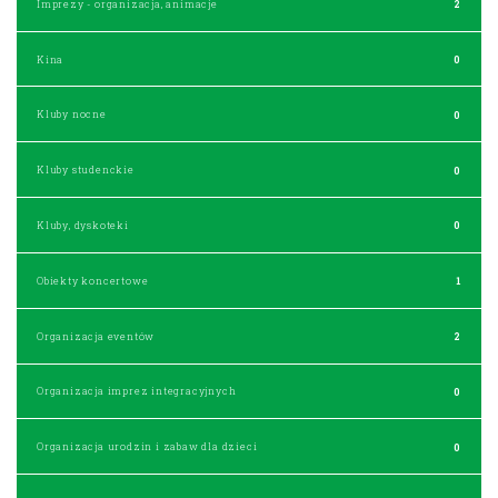
Imprezy - organizacja, animacje
2
Kina
0
Kluby nocne
0
Kluby studenckie
0
Kluby, dyskoteki
0
Obiekty koncertowe
1
Organizacja eventów
2
Organizacja imprez integracyjnych
0
Organizacja urodzin i zabaw dla dzieci
0