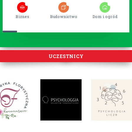
6
54
14
Biznes
Budownictwo
Dom i ogród
UCZESTNICY