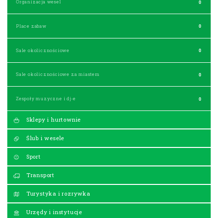
Organizacja wesel
0
Place zabaw
0
Sale okolicznościowe
0
Sale okolicznościowe za miastem
0
Zespoły muzyczne i dj-e
0
Sklepy i hurtownie
Ślub i wesele
Sport
Transport
Turystyka i rozrywka
Urzędy i instytucje