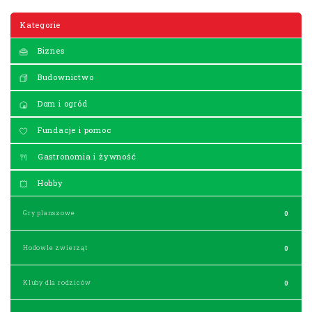
Kategorie
Biznes
Budownictwo
Dom i ogród
Fundacje i pomoc
Gastronomia i żywność
Hobby
Gry planszowe
0
Hodowle zwierząt
0
Kluby dla rodziców
0