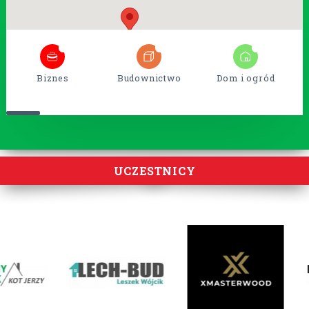
6
54
14
Biznes
Budownictwo
Dom i ogród
UCZESTNICY