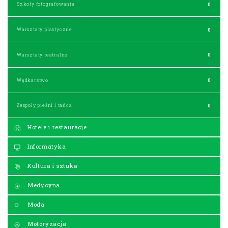
Szkoły fotografowania
0
Warsztaty plastyczne
0
Warsztaty teatralne
0
Wędkarstwo
0
Zespoły pieśni i tańca
0
Hotele i restauracje
Informatyka
Kultura i sztuka
Medycyna
Moda
Motoryzacja