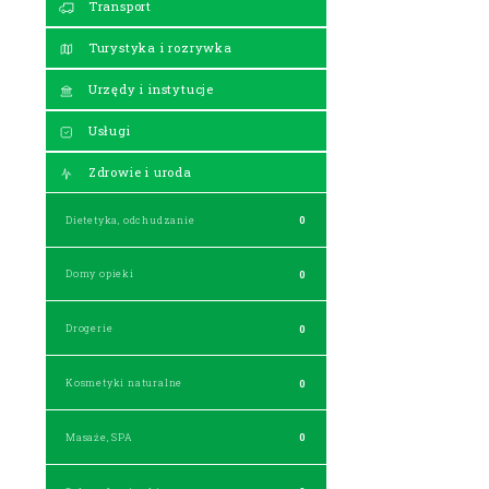
Transport
Turystyka i rozrywka
Urzędy i instytucje
Usługi
Zdrowie i uroda
Dietetyka, odchudzanie
0
Domy opieki
0
Drogerie
0
Kosmetyki naturalne
0
Masaże, SPA
0