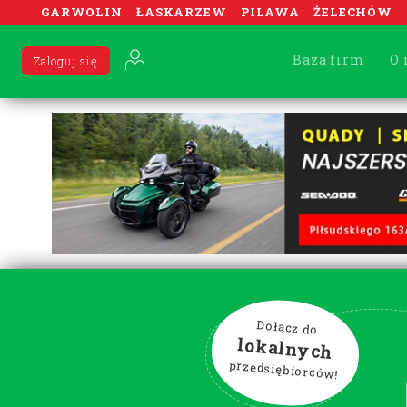
GARWOLIN
ŁASKARZEW
PILAWA
ŻELECHÓW
Baza firm
O 
Zaloguj się
Dołącz do
lokalnych
przedsiębiorców!