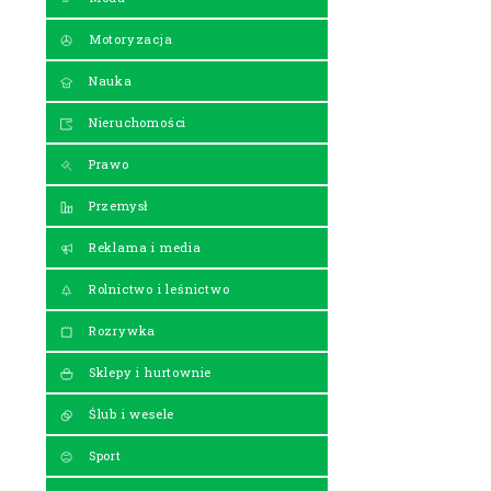
Motoryzacja
Nauka
Nieruchomości
Prawo
Przemysł
Reklama i media
Rolnictwo i leśnictwo
Rozrywka
Sklepy i hurtownie
Ślub i wesele
Sport