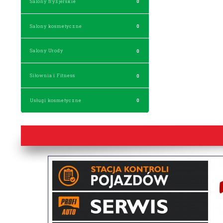
Salony fryzjerskie
0
Salony kosmetyczne
0
Salony Urody
0
Siłownia i Fitness
0
Usługi kosmetyczne
0