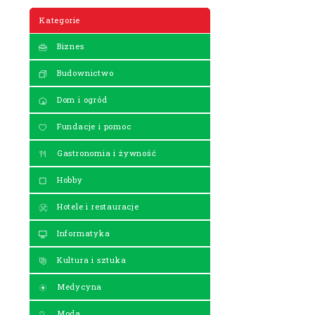
Kategorie
Biznes
Budownictwo
Dom i ogród
Fundacje i pomoc
Gastronomia i żywność
Hobby
Hotele i restauracje
Informatyka
Kultura i sztuka
Medycyna
Moda