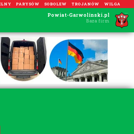
ELNY
PARYSÓW
SOBOLEW
TROJANÓW
WILGA
Powiat-Garwolinski.pl
Baza firm