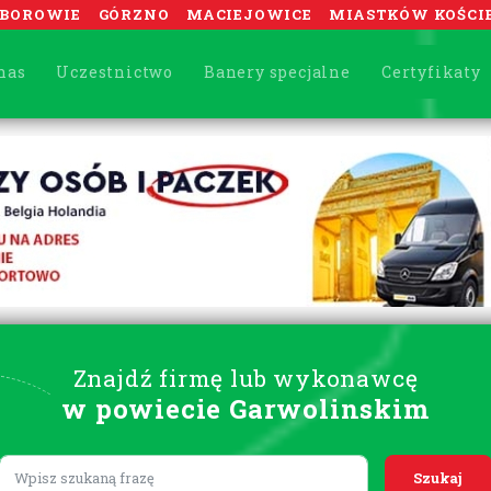
BOROWIE
GÓRZNO
MACIEJOWICE
MIASTKÓW KOŚCI
nas
Uczestnictwo
Banery specjalne
Certyfikaty
Znajdź firmę lub wykonawcę
w powiecie Garwolinskim
Lorem ipsum