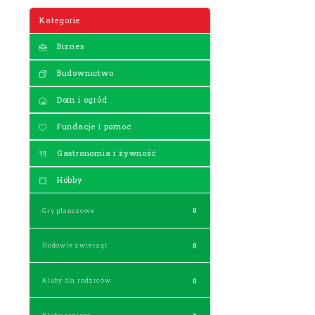
Kategorie
Biznes
Budownictwo
Dom i ogród
Fundacje i pomoc
Gastronomia i żywność
Hobby
Gry planszowe
0
Hodowle zwierząt
0
Kluby dla rodziców
0