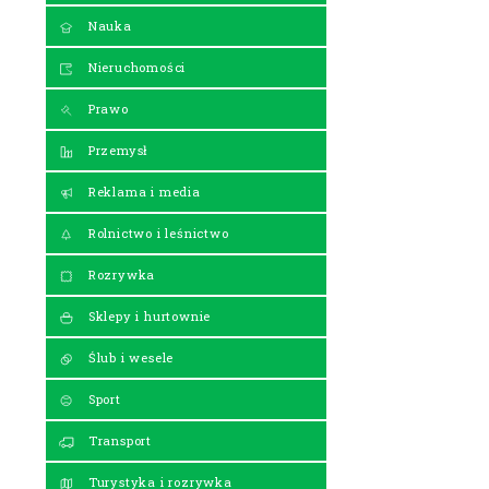
Nauka
Nieruchomości
Prawo
Przemysł
Reklama i media
Rolnictwo i leśnictwo
Rozrywka
Sklepy i hurtownie
Ślub i wesele
Sport
Transport
Turystyka i rozrywka