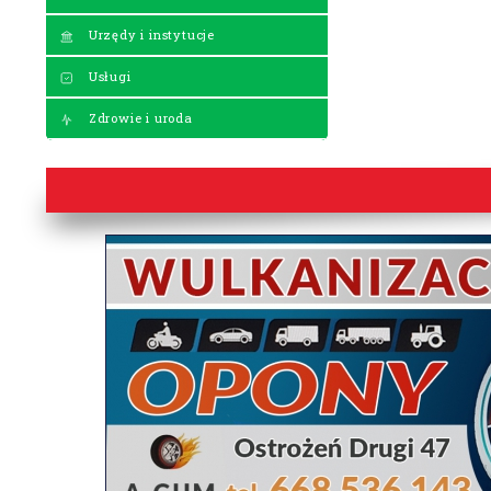
Urzędy i instytucje
Usługi
Zdrowie i uroda