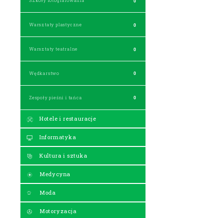
Szkoły fotografowania
0
Warsztaty plastyczne
0
Warsztaty teatralne
0
Wędkarstwo
0
Zespoły pieśni i tańca
0
Hotele i restauracje
Informatyka
Kultura i sztuka
Medycyna
Moda
Motoryzacja