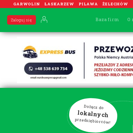
GARWOLIN
ŁASKARZEW
PILAWA
ŻELECHÓW
Baza firm
O 
Zaloguj się
Dołącz do
lokalnych
przedsiębiorców!