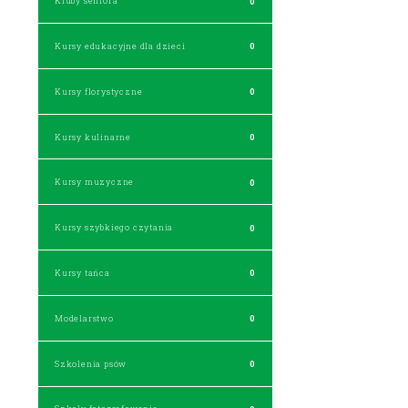
Kluby seniora
0
Kursy edukacyjne dla dzieci
0
Kursy florystyczne
0
Kursy kulinarne
0
Kursy muzyczne
0
Kursy szybkiego czytania
0
Kursy tańca
0
Modelarstwo
0
Szkolenia psów
0