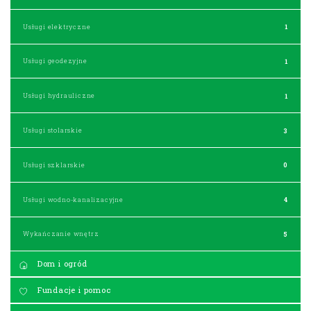
Usługi elektryczne
1
Usługi geodezyjne
1
Usługi hydrauliczne
1
Usługi stolarskie
3
Usługi szklarskie
0
Usługi wodno-kanalizacyjne
4
Wykańczanie wnętrz
5
Dom i ogród
Fundacje i pomoc