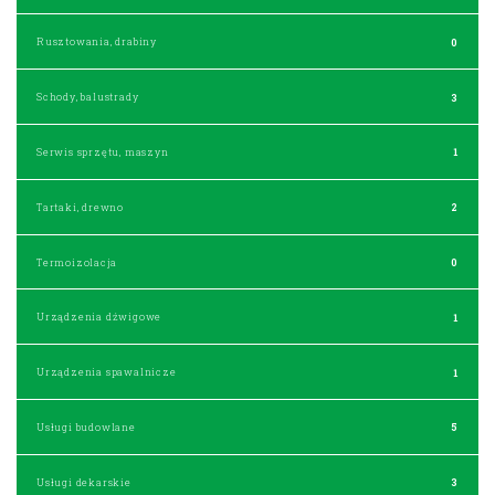
Rusztowania, drabiny
0
Schody, balustrady
3
Serwis sprzętu, maszyn
1
Tartaki, drewno
2
Termoizolacja
0
Urządzenia dźwigowe
1
Urządzenia spawalnicze
1
Usługi budowlane
5
Usługi dekarskie
3