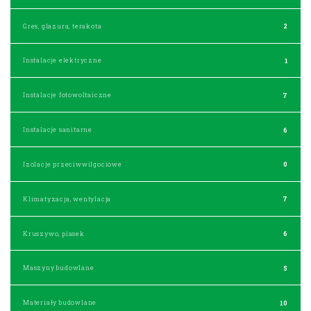
Gres, glazura, terakota
2
Instalacje elektryczne
1
Instalacje fotowoltaiczne
7
Instalacje sanitarne
6
Izolacje przeciwwilgociowe
0
Klimatyzacja, wentylacja
7
Kruszywo, piasek
6
Maszyny budowlane
5
Materiały budowlane
10