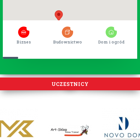
6
54
14
Biznes
Budownictwo
Dom i ogród
UCZESTNICY