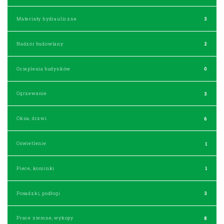
Materiały hydrauliczne
3
Nadzór budowlany
2
Ocieplenia budynków
0
Ogrzewanie
3
Okna, drzwi
6
Oświetlenie
1
Piece, kominki
1
Posadzki, podłogi
3
Prace ziemne, wykopy
8