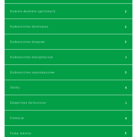
Budowa obiektów sportowych
2
Budownictwo drewniane
2
Budownictwo drogowe
2
Budownictwo energetyczne
1
Budownictwo mieszkaniowe
3
Dachy
4
Ekspertyzy techniczne
1
Elewacje
4
Farby, lakiery
5