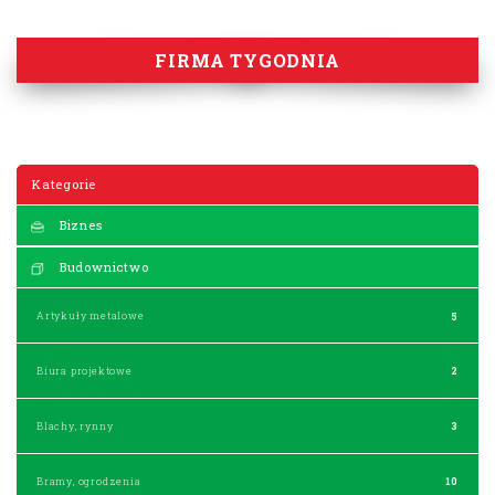
FIRMA TYGODNIA
Kategorie
Biznes
Budownictwo
Artykuły metalowe
5
Biura projektowe
2
Blachy, rynny
3
Bramy, ogrodzenia
10