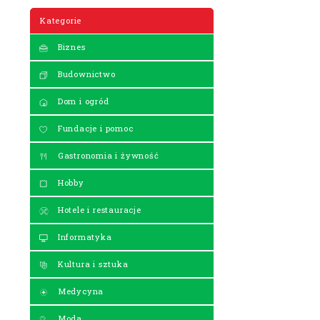
Kategorie
Biznes
Budownictwo
Dom i ogród
Fundacje i pomoc
Gastronomia i żywność
Hobby
Hotele i restauracje
Informatyka
Kultura i sztuka
Medycyna
Moda