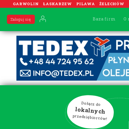
GARWOLIN
ŁASKARZEW
PILAWA
ŻELECHÓW
Baza firm
O 
Zaloguj się
Dołącz do
lokalnych
przedsiębiorców!