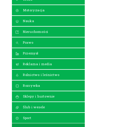
Motoryzacja
Nauka
Nieruchomości
Prawo
Przemysł
Reklama i media
Rolnictwo i leśnictwo
Rozrywka
Sklepy i hurtownie
Ślub i wesele
Sport