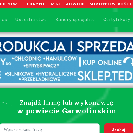
BOROWIE
GÓRZNO
MACIEJOWICE
MIASTKÓW KOŚCI
nas
Uczestnictwo
Banery specjalne
Certyfikaty
Znajdź firmę lub wykonawcę
w powiecie Garwolinskim
Lorem ipsum