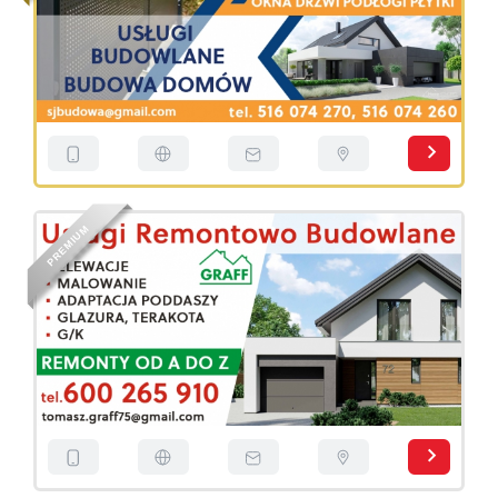
M
U
I
M
E
R
P