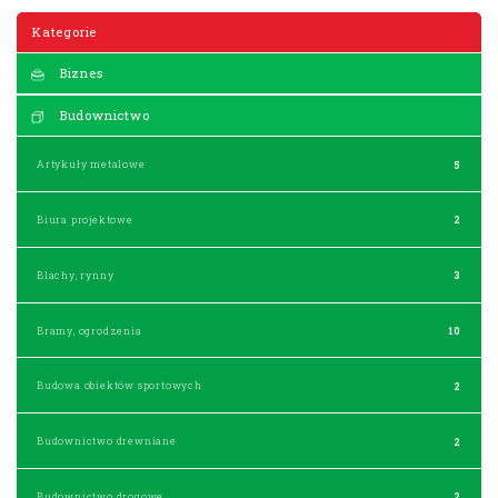
Kategorie
Biznes
Budownictwo
Artykuły metalowe
5
Biura projektowe
2
Blachy, rynny
3
Bramy, ogrodzenia
10
Budowa obiektów sportowych
2
Budownictwo drewniane
2
Budownictwo drogowe
2