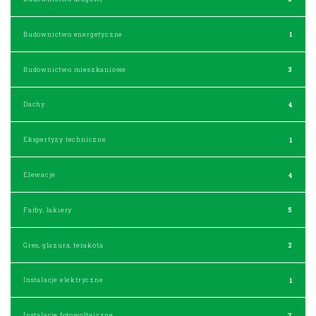
Budownictwo energetyczne
1
Budownictwo mieszkaniowe
3
Dachy
4
Ekspertyzy techniczne
1
Elewacje
4
Farby, lakiery
5
Gres, glazura, terakota
2
Instalacje elektryczne
1
Instalacje fotowoltaiczne
7