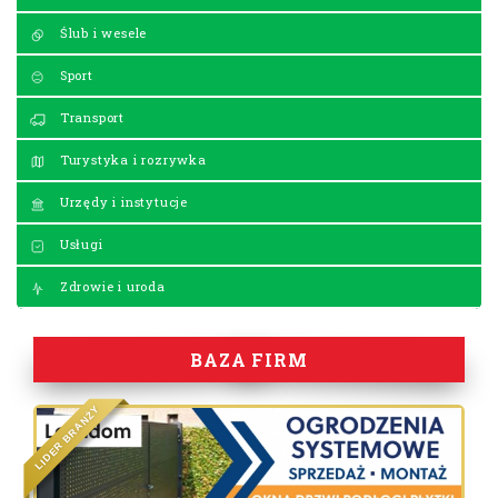
Ślub i wesele
Sport
Transport
Turystyka i rozrywka
Urzędy i instytucje
Usługi
Zdrowie i uroda
BAZA FIRM
Y
Ż
N
A
R
B
R
E
D
I
L