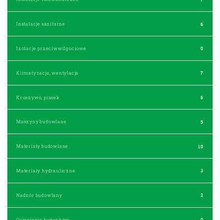
Instalacje sanitarne
6
Izolacje przeciwwilgociowe
0
Klimatyzacja, wentylacja
7
Kruszywo, piasek
6
Maszyny budowlane
5
Materiały budowlane
10
Materiały hydrauliczne
3
Nadzór budowlany
2
Ocieplenia budynków
0