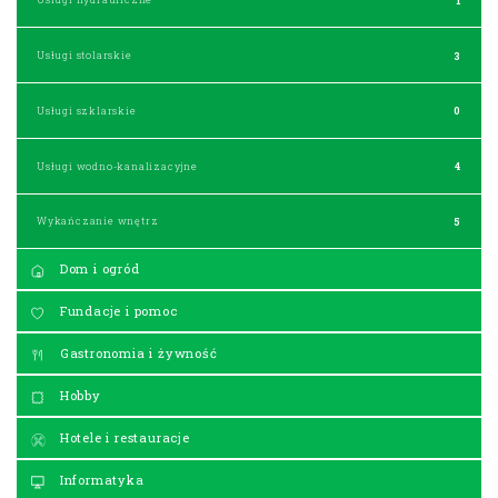
Usługi stolarskie
3
Usługi szklarskie
0
Usługi wodno-kanalizacyjne
4
Wykańczanie wnętrz
5
Dom i ogród
Fundacje i pomoc
Gastronomia i żywność
Hobby
Hotele i restauracje
Informatyka