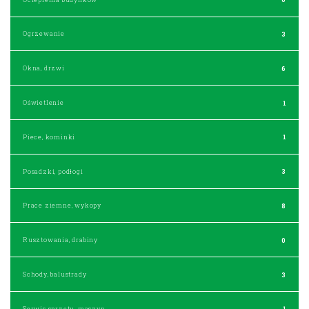
Ogrzewanie
3
Okna, drzwi
6
Oświetlenie
1
Piece, kominki
1
Posadzki, podłogi
3
Prace ziemne, wykopy
8
Rusztowania, drabiny
0
Schody, balustrady
3
Serwis sprzętu, maszyn
1