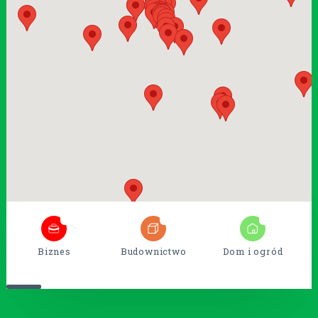
6
54
14
Biznes
Budownictwo
Dom i ogród