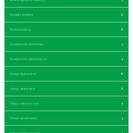
Tartaki, drewno
2
Termoizolacja
0
Urządzenia dźwigowe
1
Urządzenia spawalnicze
1
Usługi budowlane
5
Usługi dekarskie
3
Usługi elektryczne
1
Usługi geodezyjne
1
Usługi hydrauliczne
1