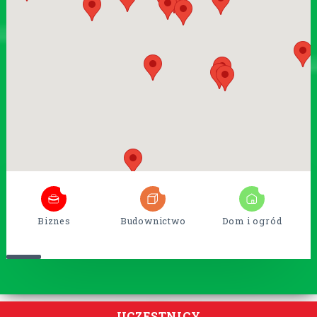
6
54
14
Biznes
Budownictwo
Dom i ogród
UCZESTNICY