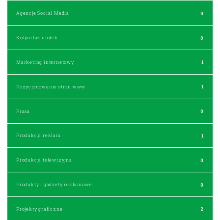
Agencje Social Media
0
Kolportaż ulotek
0
Marketing internetowy
1
Pozycjonowanie stron www
1
Prasa
0
Produkcja reklam
1
Produkcja telewizyjna
0
Produkty i gadżety reklamowe
0
Projekty graficzne
2