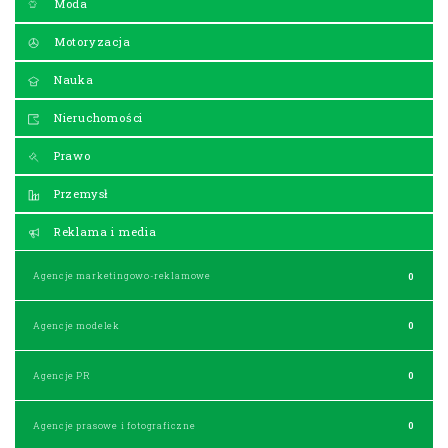
Moda
Motoryzacja
Nauka
Nieruchomości
Prawo
Przemysł
Reklama i media
Agencje marketingowo-reklamowe
0
Agencje modelek
0
Agencje PR
0
Agencje prasowe i fotograficzne
0