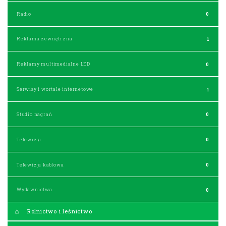
Radio
0
Reklama zewnętrzna
1
Reklamy multimedialne LED
0
Serwisy i wortale internetowe
1
Studio nagrań
0
Telewizja
0
Telewizja kablowa
0
Wydawnictwa
0
Rolnictwo i leśnictwo