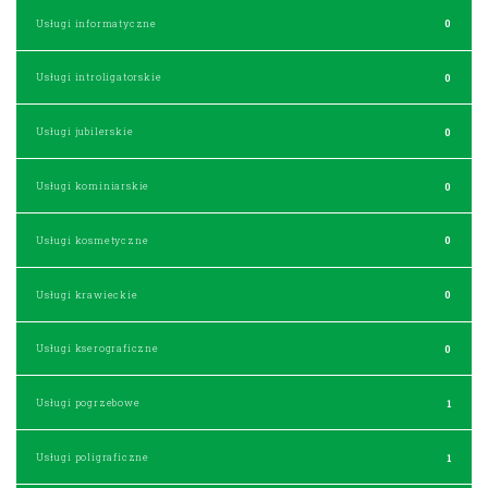
Usługi informatyczne
0
Usługi introligatorskie
0
Usługi jubilerskie
0
Usługi kominiarskie
0
Usługi kosmetyczne
0
Usługi krawieckie
0
Usługi kserograficzne
0
Usługi pogrzebowe
1
Usługi poligraficzne
1