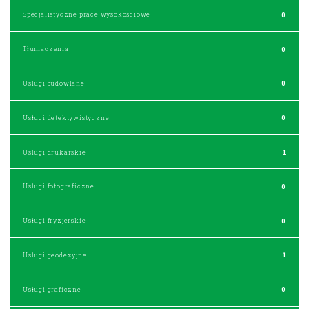
Specjalistyczne prace wysokościowe
0
Tłumaczenia
0
Usługi budowlane
0
Usługi detektywistyczne
0
Usługi drukarskie
1
Usługi fotograficzne
0
Usługi fryzjerskie
0
Usługi geodezyjne
1
Usługi graficzne
0