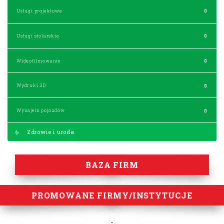
Usługi projektowe
0
Usługi stolarskie
0
Wideofilmowanie
0
Wydruki 3D
0
Wynajem pojazdów
0
Zdrowie i uroda
BAZA FIRM
PROMOWANE FIRMY/INSTYTUCJE