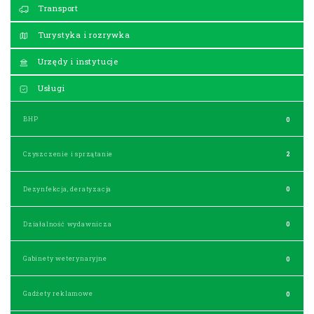
Transport
Turystyka i rozrywka
Urzędy i instytucje
Usługi
BHP
0
Czyszczenie i sprzątanie
2
Dezynfekcja, deratyzacja
0
Działalność wydawnicza
0
Gabinety weterynaryjne
0
Gadżety reklamowe
0