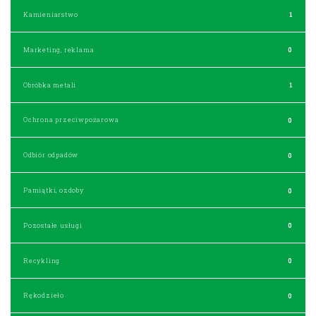
Kamieniarstwo
1
Marketing, reklama
0
Obróbka metali
1
Ochrona przeciwpożarowa
0
Odbiór odpadów
0
Pamiątki, ozdoby
0
Pozostałe usługi
0
Recykling
0
Rękodzieło
0