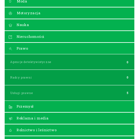
Moda
Motoryzacja
Nauka
Nieruchomości
Prawo
Agencje detektywistyczne
0
Radcy prawni
0
Usługi prawne
5
Przemysł
Reklama i media
Rolnictwo i leśnictwo