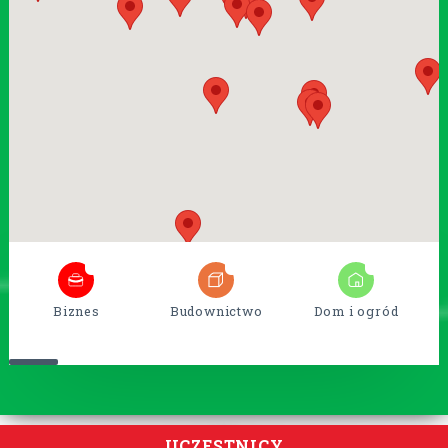
6
54
14
Biznes
Budownictwo
Dom i ogród
UCZESTNICY