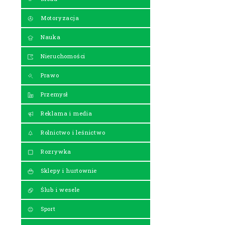
Motoryzacja
Nauka
Nieruchomości
Prawo
Przemysł
Reklama i media
Rolnictwo i leśnictwo
Rozrywka
Sklepy i hurtownie
Ślub i wesele
Sport