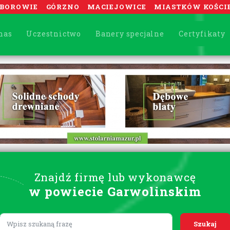
BOROWIE
GÓRZNO
MACIEJOWICE
MIASTKÓW KOŚCI
nas
Uczestnictwo
Banery specjalne
Certyfikaty
Znajdź firmę lub wykonawcę
w powiecie Garwolinskim
Lorem ipsum