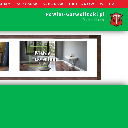
ELNY
PARYSÓW
SOBOLEW
TROJANÓW
WILGA
Powiat-Garwolinski.pl
Baza firm