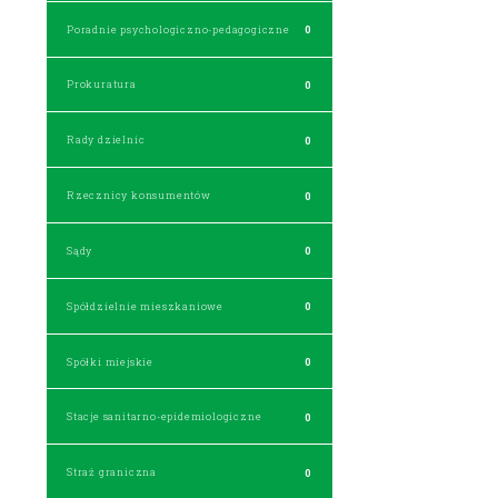
Poradnie psychologiczno-pedagogiczne
0
Prokuratura
0
Rady dzielnic
0
Rzecznicy konsumentów
0
Sądy
0
Spółdzielnie mieszkaniowe
0
Spółki miejskie
0
Stacje sanitarno-epidemiologiczne
0
Straż graniczna
0