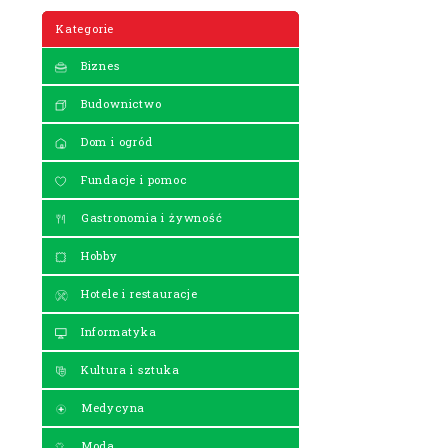
Kategorie
Biznes
Budownictwo
Dom i ogród
Fundacje i pomoc
Gastronomia i żywność
Hobby
Hotele i restauracje
Informatyka
Kultura i sztuka
Medycyna
Moda