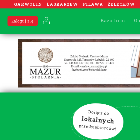
GARWOLIN
ŁASKARZEW
PILAWA
ŻELECHÓW
Baza firm
O 
Zaloguj się
Dołącz do
lokalnych
przedsiębiorców!