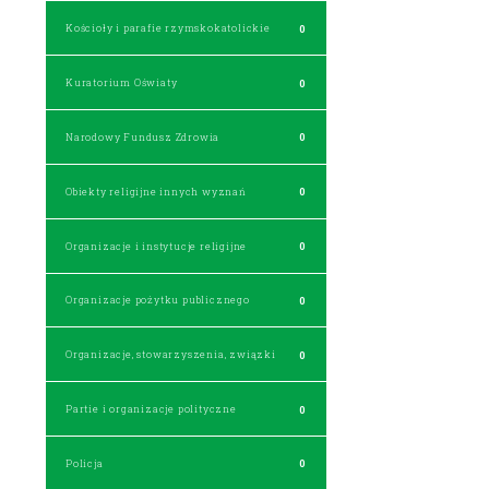
Kościoły i parafie rzymskokatolickie
0
Kuratorium Oświaty
0
Narodowy Fundusz Zdrowia
0
Obiekty religijne innych wyznań
0
Organizacje i instytucje religijne
0
Organizacje pożytku publicznego
0
Organizacje, stowarzyszenia, związki
0
Partie i organizacje polityczne
0
Policja
0