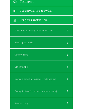
Transport
Turystyka i rozrywka
Urzędy i instytucje
Ambasady i urzędy konsularne
0
Biura poselskie
0
Cechy, izby
0
Cmentarze
0
Domy dziecka i ośrodki adopcyjne
0
Domy i ośrodki pomocy społecznej
0
Komornicy
0