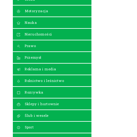
Motoryzacja
Nauka
Nieruchomości
Prawo
Przemysł
Reklama i media
Rolnictwo i leśnictwo
Rozrywka
Sklepy i hurtownie
Ślub i wesele
Sport