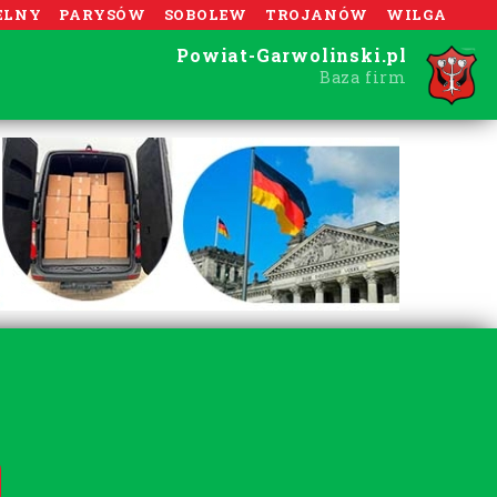
ELNY
PARYSÓW
SOBOLEW
TROJANÓW
WILGA
Powiat-Garwolinski.pl
Baza firm