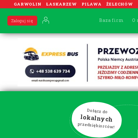
GARWOLIN
ŁASKARZEW
PILAWA
ŻELECHÓW
Baza firm
O 
Zaloguj się
Dołącz do
lokalnych
przedsiębiorców!