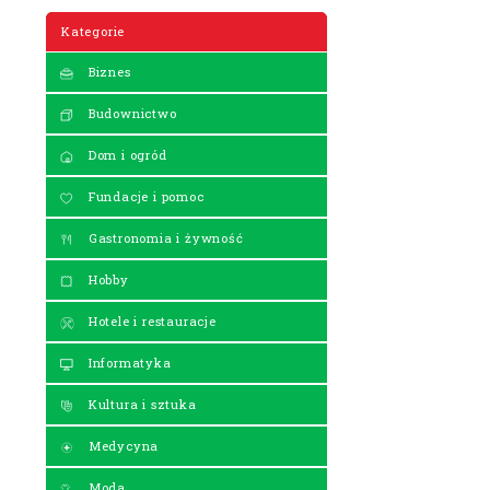
Kategorie
Biznes
Budownictwo
Dom i ogród
Fundacje i pomoc
Gastronomia i żywność
Hobby
Hotele i restauracje
Informatyka
Kultura i sztuka
Medycyna
Moda