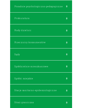
Poradnie psychologiczno-pedagogiczne
0
Prokuratura
0
Rady dzielnic
0
Rzecznicy konsumentów
0
Sądy
0
Spółdzielnie mieszkaniowe
0
Spółki miejskie
0
Stacje sanitarno-epidemiologiczne
0
Straż graniczna
0