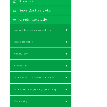
Transport
Turystyka i rozrywka
Urzędy i instytucje
Ambasady i urzędy konsularne
0
Biura poselskie
0
Cechy, izby
0
Cmentarze
0
Domy dziecka i ośrodki adopcyjne
0
Domy i ośrodki pomocy społecznej
0
Komornicy
0