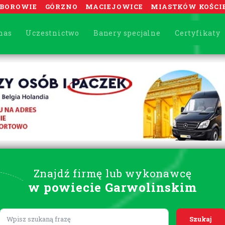
BOROWIE
GÓRZNO
MACIEJOWICE
MIASTKÓW KOŚCI
nas
Uczestnictwo
Banery specjalne
Certyfikaty
Znajdź firmę lub wykonawcę
w powiecie Garwolinskim
Lorem ipsum