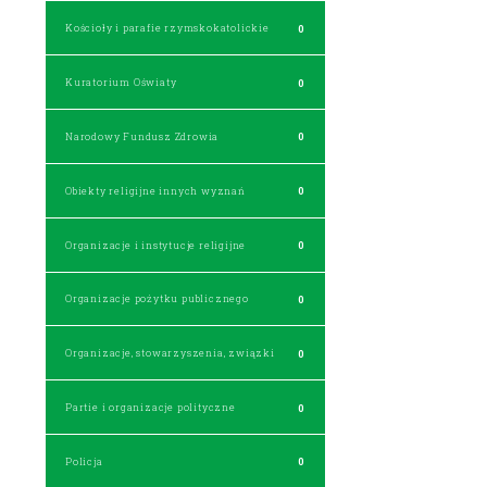
Kościoły i parafie rzymskokatolickie
0
Kuratorium Oświaty
0
Narodowy Fundusz Zdrowia
0
Obiekty religijne innych wyznań
0
Organizacje i instytucje religijne
0
Organizacje pożytku publicznego
0
Organizacje, stowarzyszenia, związki
0
Partie i organizacje polityczne
0
Policja
0