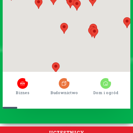
6
54
14
Biznes
Budownictwo
Dom i ogród
UCZESTNICY