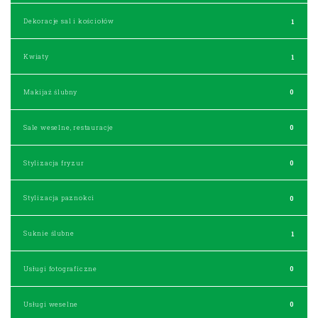
Dekoracje sal i kościołów
1
Kwiaty
1
Makijaż ślubny
0
Sale weselne, restauracje
0
Stylizacja fryzur
0
Stylizacja paznokci
0
Suknie ślubne
1
Usługi fotograficzne
0
Usługi weselne
0