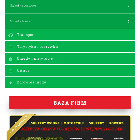
Szkoły sportowe
0
Szkoły tańca
0
Transport
Turystyka i rozrywka
Urzędy i instytucje
Usługi
Zdrowie i uroda
BAZA FIRM
Y
Ż
N
A
R
B
R
E
D
I
L