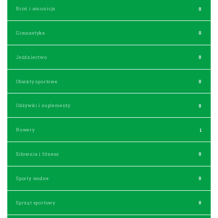
Broń i amunicja
0
Gimnastyka
0
Jeździectwo
0
Obiekty sportowe
0
Odżywki i suplementy
0
Rowery
1
Siłownia i fitness
0
Sporty wodne
0
Sprzęt sportowy
0