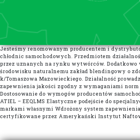
Jesteśmy renomowanym producentem i dystrybutor
chłodnic samochodowych. Przedmiotem działalnoś
przez uznanych na rynku wytwórców. Dodatkowo w 
środowisku naturalnemu zakład blendingowy o zdol
k/Tomaszowa Mazowieckiego. Działalność prowadz
zapewnienia jakości zgodny z wymaganiami norm I
Dostosowanie do wymogów producentów samochodów
ATIEL – EEQLMS Elastyczne podejście do specjal
markami własnymi Wdrożony system zapewnienia j
certyfikowane przez Amerykański Instytut Nafto