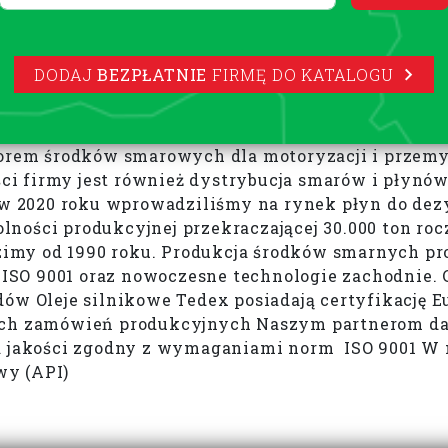
DODAJ
BEZPŁATNIE
FIRMĘ DO KATALOGU
em środków smarowych dla motoryzacji i przemys
ci firmy jest również dystrybucja smarów i płyn
2020 roku wprowadziliśmy na rynek płyn do dezyn
ności produkcyjnej przekraczającej 30.000 ton roc
imy od 1990 roku. Produkcja środków smarnych pr
SO 9001 oraz nowoczesne technologie zachodnie. 
 Oleje silnikowe Tedex posiadają certyfikację E
nych zamówień produkcyjnych Naszym partnerom da
akości zgodny z wymaganiami norm ISO 9001 W nas
wy (API)