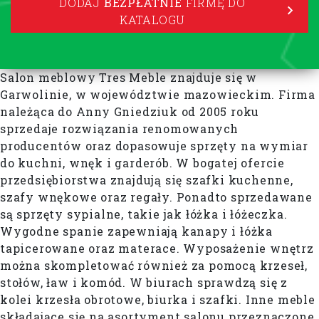
DODAJ
BEZPŁATNIE
FIRMĘ DO
KATALOGU
Salon meblowy Tres Meble znajduje się w
Garwolinie, w województwie mazowieckim. Firma
należąca do Anny Gniedziuk od 2005 roku
sprzedaje rozwiązania renomowanych
producentów oraz dopasowuje sprzęty na wymiar
do kuchni, wnęk i garderób. W bogatej ofercie
przedsiębiorstwa znajdują się szafki kuchenne,
szafy wnękowe oraz regały. Ponadto sprzedawane
są sprzęty sypialne, takie jak łóżka i łóżeczka.
Wygodne spanie zapewniają kanapy i łóżka
tapicerowane oraz materace. Wyposażenie wnętrz
można skompletować również za pomocą krzeseł,
stołów, ław i komód. W biurach sprawdzą się z
kolei krzesła obrotowe, biurka i szafki. Inne meble
składające się na asortyment salonu przeznaczone