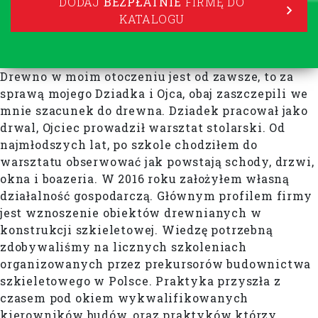
DODAJ
BEZPŁATNIE
FIRMĘ DO
KATALOGU
Drewno w moim otoczeniu jest od zawsze, to za
sprawą mojego Dziadka i Ojca, obaj zaszczepili we
mnie szacunek do drewna. Dziadek pracował jako
drwal, Ojciec prowadził warsztat stolarski. Od
najmłodszych lat, po szkole chodziłem do
warsztatu obserwować jak powstają schody, drzwi,
okna i boazeria. W 2016 roku założyłem własną
działalność gospodarczą. Głównym profilem firmy
jest wznoszenie obiektów drewnianych w
konstrukcji szkieletowej. Wiedzę potrzebną
zdobywaliśmy na licznych szkoleniach
organizowanych przez prekursorów budownictwa
szkieletowego w Polsce. Praktyka przyszła z
czasem pod okiem wykwalifikowanych
kierowników budów, oraz praktyków którzy