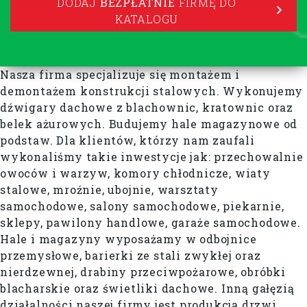
DODAJ
BEZPŁATNIE
FIRMĘ DO
KATALOGU
Nasza firma specjalizuje się montażem i
demontażem konstrukcji stalowych. Wykonujemy
dźwigary dachowe z blachownic, kratownic oraz
belek ażurowych. Budujemy hale magazynowe od
podstaw. Dla klientów, którzy nam zaufali
wykonaliśmy takie inwestycje jak: przechowalnie
owoców i warzyw, komory chłodnicze, wiaty
stalowe, mroźnie, ubojnie, warsztaty
samochodowe, salony samochodowe, piekarnie,
sklepy, pawilony handlowe, garaże samochodowe.
Hale i magazyny wyposażamy w odbojnice
przemysłowe, barierki ze stali zwykłej oraz
nierdzewnej, drabiny przeciwpożarowe, obróbki
blacharskie oraz świetliki dachowe. Inną gałęzią
działalności naszej firmy jest produkcja drzwi