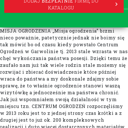
DODAJ
BEZPŁATNIE
FIRMĘ DO
KATALOGU
MISJA OGRODZENIA „Misja ogrodzenia” brzmi
nieco poważnie, patetycznie jednak nie boimy się
tak mówić bo od czasu kiedy powstało Centrum
Ogrodzeń w Garwolinie tj. 2013 stale wzrasta w nas
chęć wykończania państwa posesji. Dzięki temu że
zaufało nam już tak wiele rodzin stale możemy się
rozwijać i zbierać doświadczenie które później
wraca do państwa a my doskonale zdajmy sobie
sprawę, że to właśnie ogrodzenie stanowi waszą
wizytówkę a jednocześnie ma państwa chronić.
Jak już wspomniałem swoją działalność w tym
miejscu tzn. CENTRUM OGRODZEŃ rozpoczęliśmy
w 2013 roku jest to z jednej strony czas krótki a z
drugiej jest to już ok. 200 kompleksowych
realizacji i dużo więcej dostarczonych materiałów