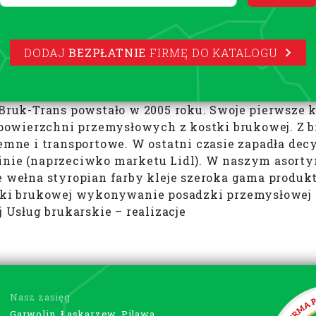
DODAJ
BEZPŁATNIE
FIRMĘ DO KATALOGU
ruk-Trans powstało w 2005 roku. Swoje pierwsze 
owierzchni przemysłowych z kostki brukowej. Z bi
ne i transportowe. W ostatni czasie zapadła dec
inie (naprzeciwko marketu Lidl). W naszym asorty
ne wełna styropian farby kleje szeroka gama produ
ostki brukowej wykonywanie posadzki przemysłowej
Usług brukarskie – realizacje
Nasz zasięg
Garwolin, Łaskarzew, Pilawa,