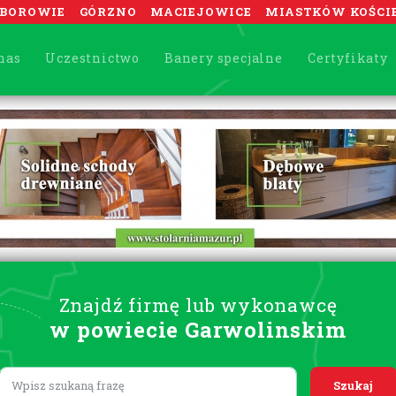
BOROWIE
GÓRZNO
MACIEJOWICE
MIASTKÓW KOŚCI
nas
Uczestnictwo
Banery specjalne
Certyfikaty
Znajdź firmę lub wykonawcę
w powiecie Garwolinskim
Lorem ipsum