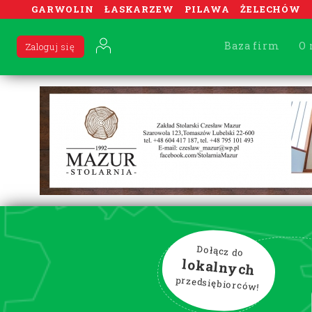
GARWOLIN
ŁASKARZEW
PILAWA
ŻELECHÓW
Baza firm
O 
Zaloguj się
Dołącz do
lokalnych
przedsiębiorców!