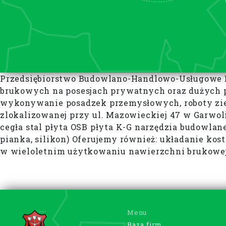
Przedsiębiorstwo Budowlano-Handlowo-Usługowe B
brukowych na posesjach prywatnych oraz dużych p
wykonywanie posadzek przemysłowych, roboty ziem
zlokalizowanej przy ul. Mazowieckiej 47 w Garwol
cegła stal płyta OSB płyta K-G narzędzia budowla
pianka, silikon) Oferujemy również: układanie k
w wieloletnim użytkowaniu nawierzchni brukowej 
Menu
Baza firm