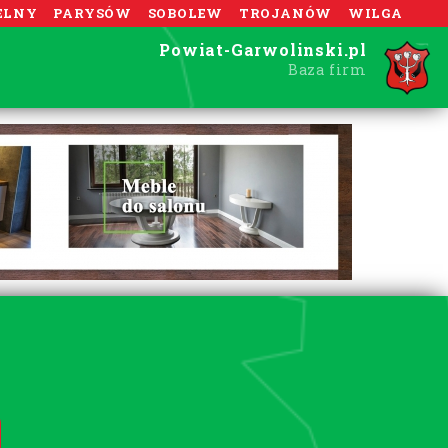
ELNY
PARYSÓW
SOBOLEW
TROJANÓW
WILGA
Powiat-Garwolinski.pl
Baza firm